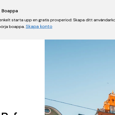
 i Boappa
nkelt starta upp en gratis provperiod: Skapa ditt användarko
Skapa konto
 börja boappa.