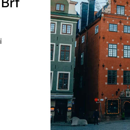
 Brf
i