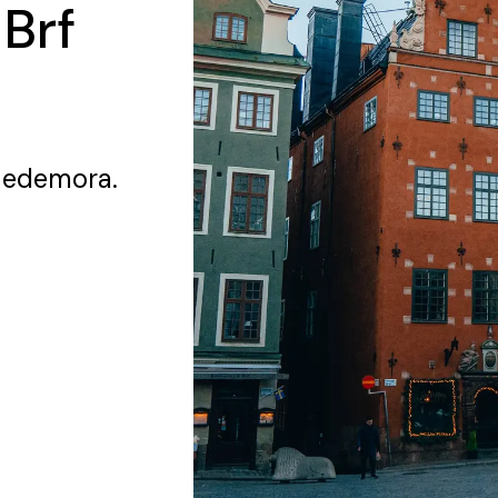
 Brf
Hedemora.