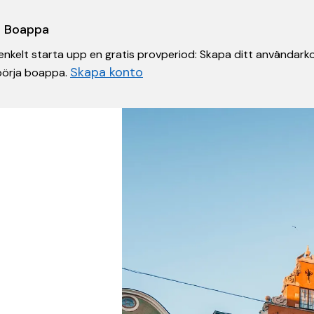
 i Boappa
nkelt starta upp en gratis provperiod: Skapa ditt användarko
Skapa konto
 börja boappa.