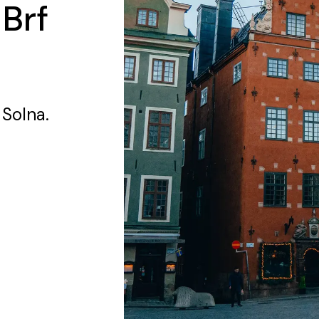
 Brf
 Solna.