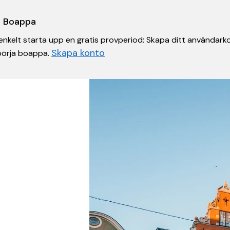
 i Boappa
nkelt starta upp en gratis provperiod: Skapa ditt användarko
Skapa konto
 börja boappa.