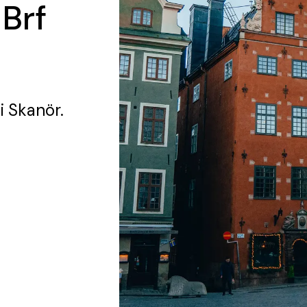
 Brf
i Skanör.