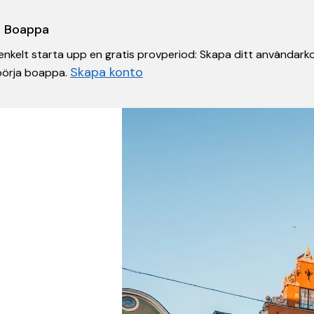
 i Boappa
nkelt starta upp en gratis provperiod: Skapa ditt användarko
Skapa konto
 börja boappa.