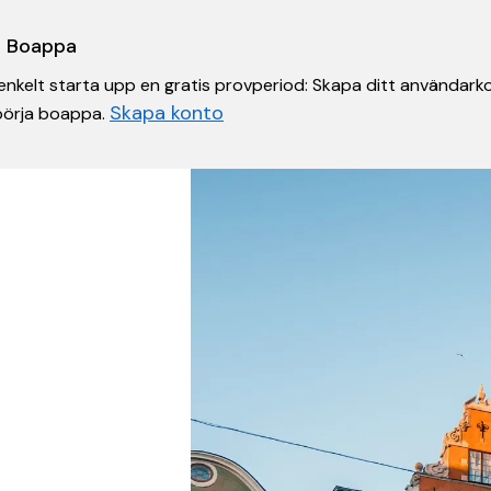
 i Boappa
nkelt starta upp en gratis provperiod: Skapa ditt användarko
Skapa konto
 börja boappa.