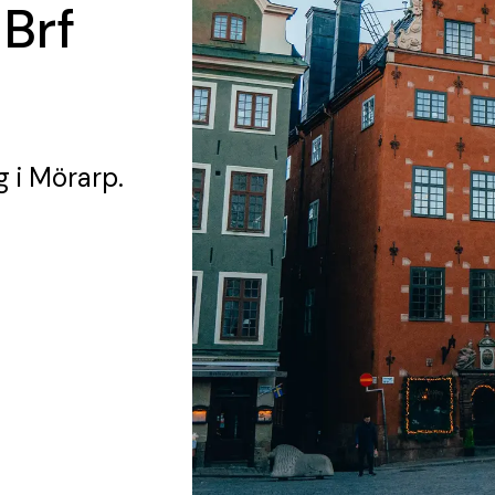
 Brf
g
i Mörarp.