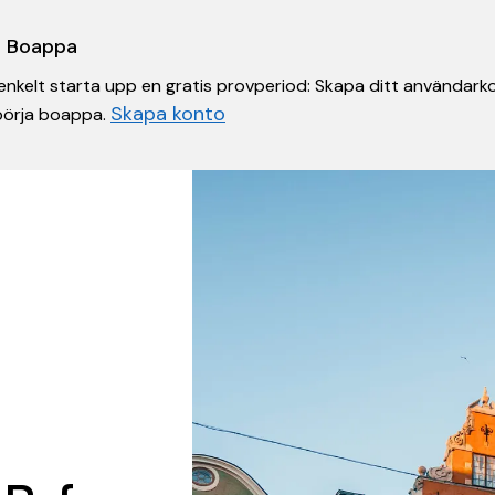
 i Boappa
nkelt starta upp en gratis provperiod: Skapa ditt användarko
Skapa konto
 börja boappa.