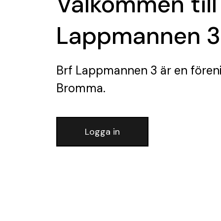
Välkommen till
Lappmannen 3
Brf Lappmannen 3
är en fören
Bromma.
Logga in