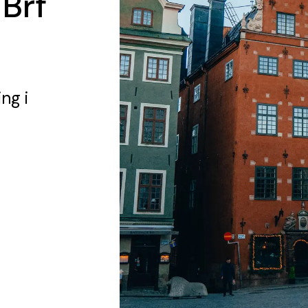
 Brf
ing
i