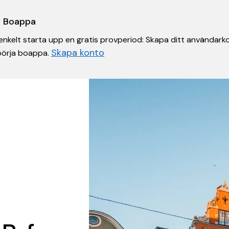
 i Boappa
nkelt starta upp en gratis provperiod: Skapa ditt användarko
Skapa konto
 börja boappa.