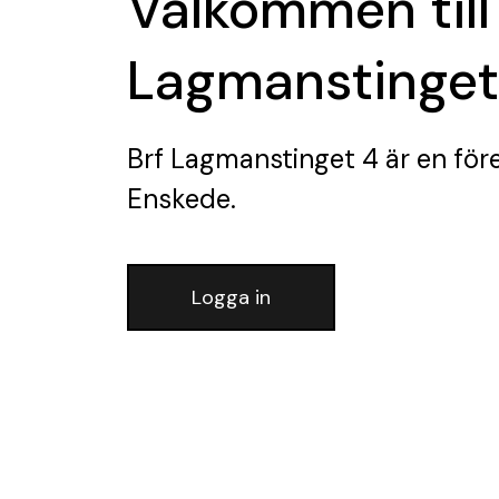
Välkommen till
Lagmanstinget
Brf Lagmanstinget 4
är en för
Enskede.
Logga in