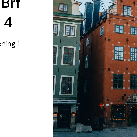
 Brf
 4
ening
i