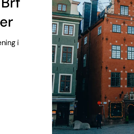
 Brf
er
ening
i