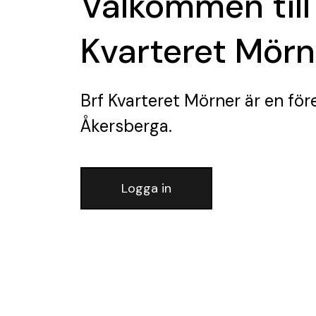
Välkommen till
Kvarteret Mörn
Brf Kvarteret Mörner
är en för
Åkersberga.
Logga in