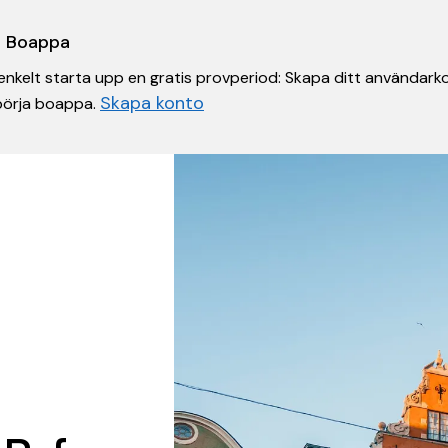
 i Boappa
nkelt starta upp en gratis provperiod: Skapa ditt användarko
Skapa konto
 börja boappa.