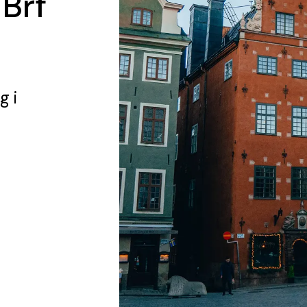
 Brf
ng
i