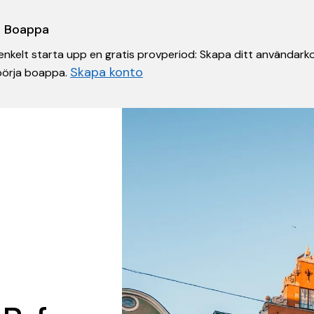
 i Boappa
nkelt starta upp en gratis provperiod: Skapa ditt användarko
Skapa konto
 börja boappa.