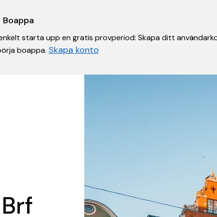
 i Boappa
nkelt starta upp en gratis provperiod: Skapa ditt användarko
Skapa konto
 börja boappa.
 Brf