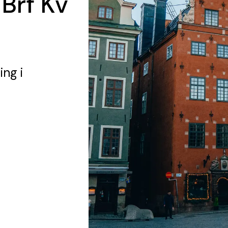
 Brf Kv
ing
i