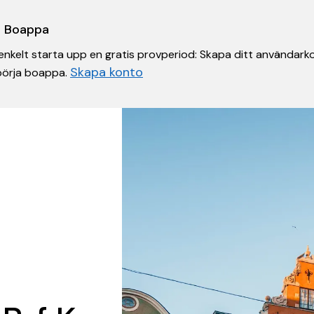
 i Boappa
nkelt starta upp en gratis provperiod: Skapa ditt användarko
Skapa konto
 börja boappa.