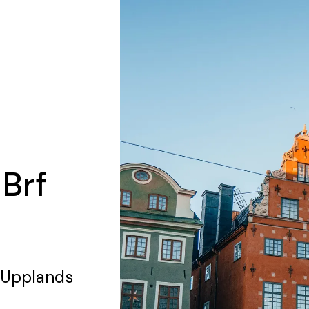
 Brf
 Upplands