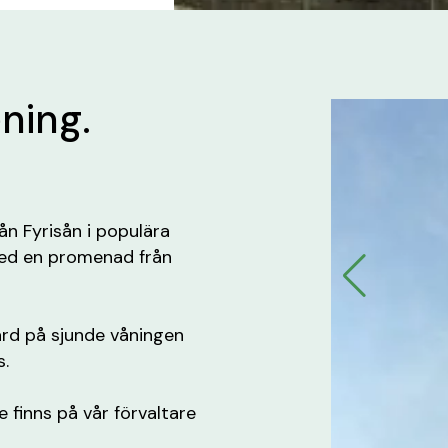
ening.
rån Fyrisån i populära
med en promenad från
rd på sjunde våningen
s.
e finns på vår förvaltare