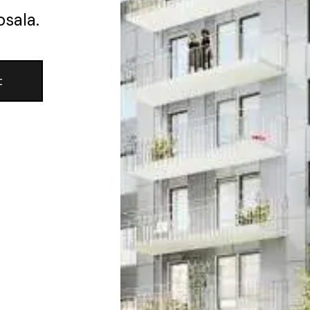
psala.
t