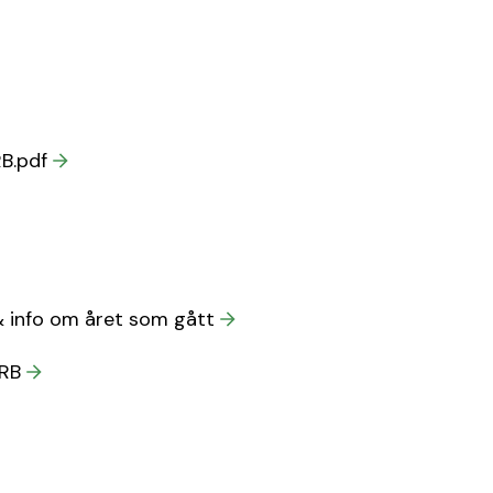
RB.pdf
& info om året som gått
 RB