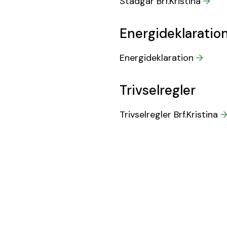
Stadgar Brf.Kristina
Energideklaratio
Energideklaration
Trivselregler
Trivselregler Brf.Kristina