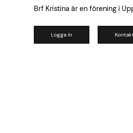
Brf Kristina
är en förening
i Up
Logga in
Kontak