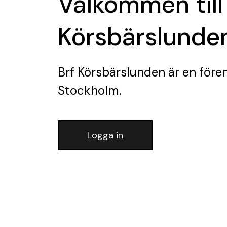
Välkommen till
Körsbärslunde
Brf Körsbärslunden
är en före
Stockholm.
Logga in