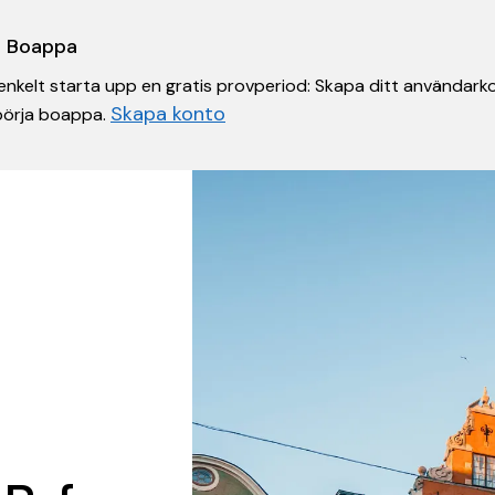
 i Boappa
nkelt starta upp en gratis provperiod: Skapa ditt användarko
Skapa konto
 börja boappa.