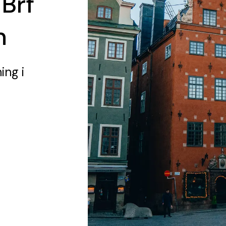
 Brf
n
ning
i