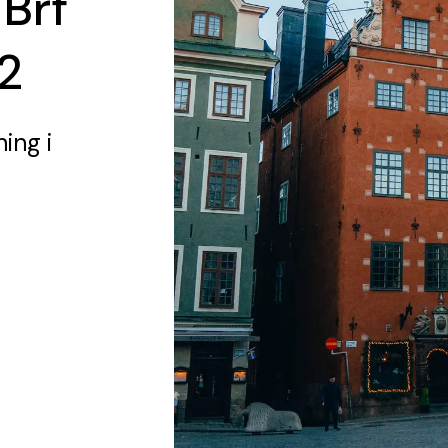
 Brf
2
ning
i