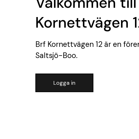
Välkommen till
Kornettvägen 1
Brf Kornettvägen 12
är en före
Saltsjö-Boo.
Logga in