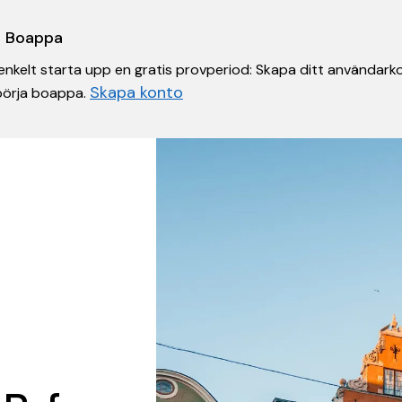
 i Boappa
nkelt starta upp en gratis provperiod: Skapa ditt användarko
Skapa konto
 börja boappa.