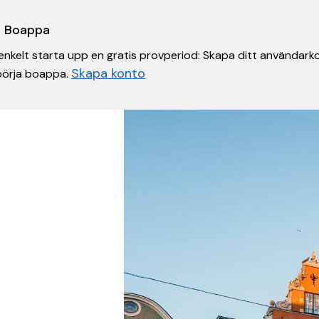
 i Boappa
nkelt starta upp en gratis provperiod: Skapa ditt användarko
Skapa konto
 börja boappa.