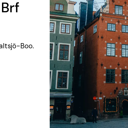
 Brf
altsjö-Boo.