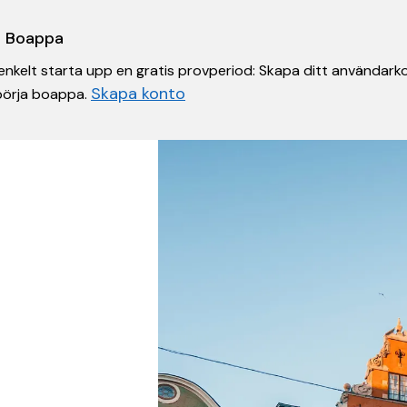
 i Boappa
nkelt starta upp en gratis provperiod: Skapa ditt användarko
Skapa konto
 börja boappa.