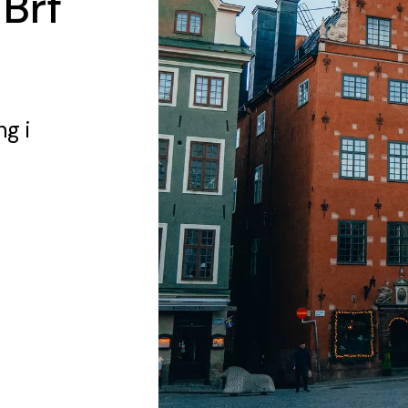
 Brf
ng
i