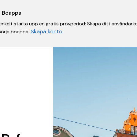
 i Boappa
nkelt starta upp en gratis provperiod: Skapa ditt användarko
Skapa konto
 börja boappa.