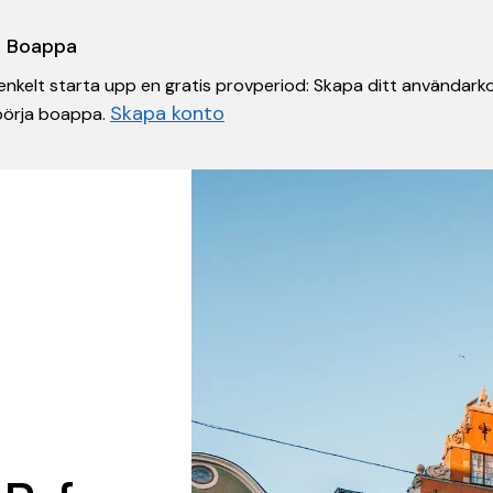
 i Boappa
nkelt starta upp en gratis provperiod: Skapa ditt användarko
Skapa konto
 börja boappa.