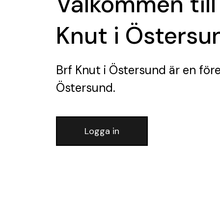
Välkommen till
Knut i Östersu
Brf Knut i Östersund
är en för
Östersund.
Logga in