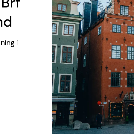
 Brf
nd
ening
i