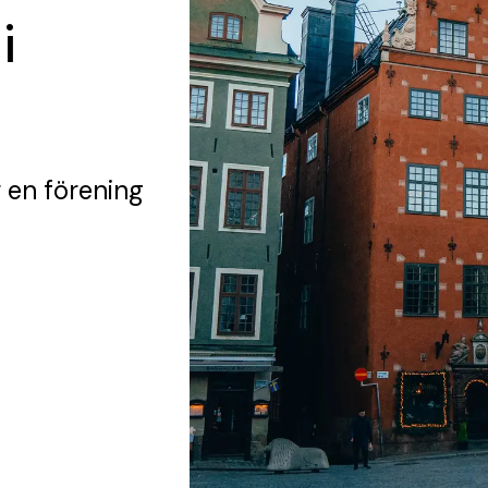
i
 en förening