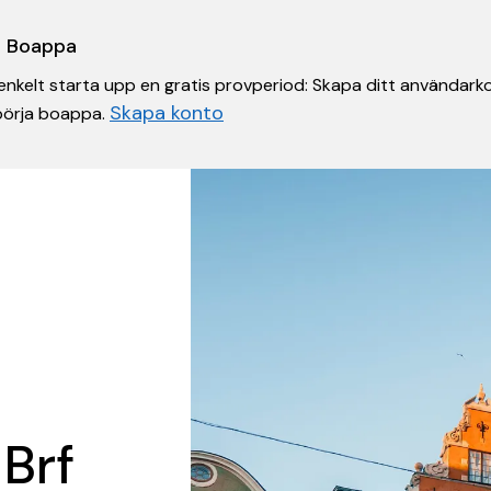
 i Boappa
nkelt starta upp en gratis provperiod: Skapa ditt användarko
Skapa konto
 börja boappa.
 Brf