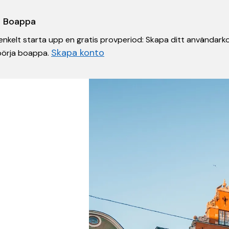
 i Boappa
nkelt starta upp en gratis provperiod: Skapa ditt användarko
Skapa konto
 börja boappa.