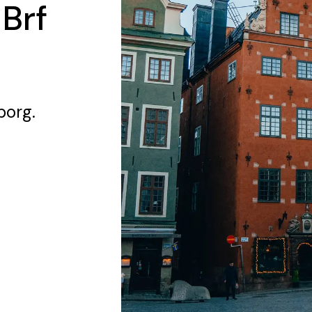
 Brf
borg.