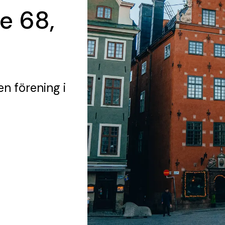
e 68,
en förening
i