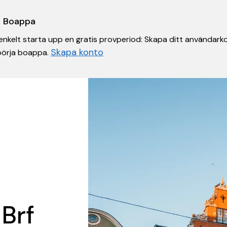
 i Boappa
nkelt starta upp en gratis provperiod: Skapa ditt användarko
Skapa konto
 börja boappa.
 Brf