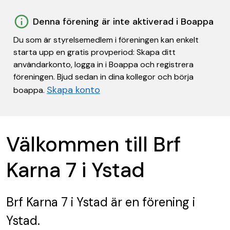
Denna förening är inte aktiverad i Boappa
Du som är styrelsemedlem i föreningen kan enkelt
starta upp en gratis provperiod: Skapa ditt
användarkonto, logga in i Boappa och registrera
föreningen. Bjud sedan in dina kollegor och börja
Skapa konto
boappa.
Välkommen till Brf
Karna 7 i Ystad
Brf Karna 7 i Ystad
är en förening
i
Ystad.