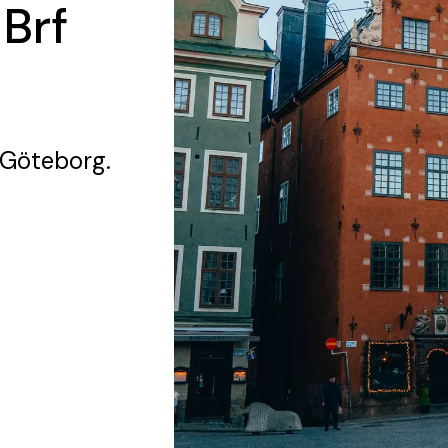
 Brf
 Göteborg.