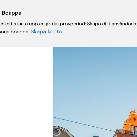
 i Boappa
nkelt starta upp en gratis provperiod: Skapa ditt användarko
Skapa konto
 börja boappa.