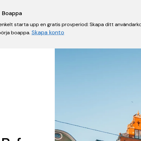
 i Boappa
nkelt starta upp en gratis provperiod: Skapa ditt användarko
Skapa konto
 börja boappa.