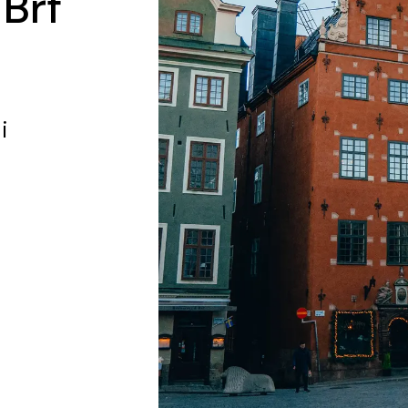
 Brf
i