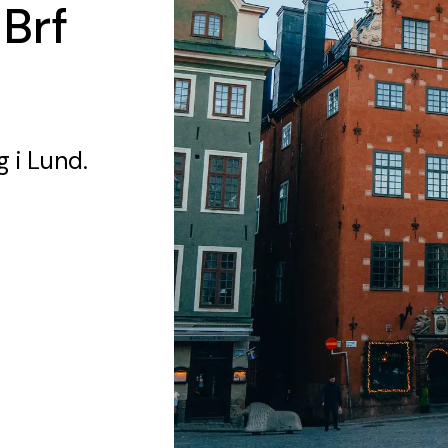
 Brf
g
i Lund.