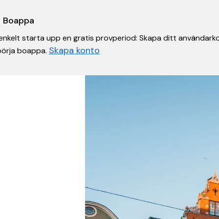
 i Boappa
nkelt starta upp en gratis provperiod: Skapa ditt användarko
Skapa konto
 börja boappa.