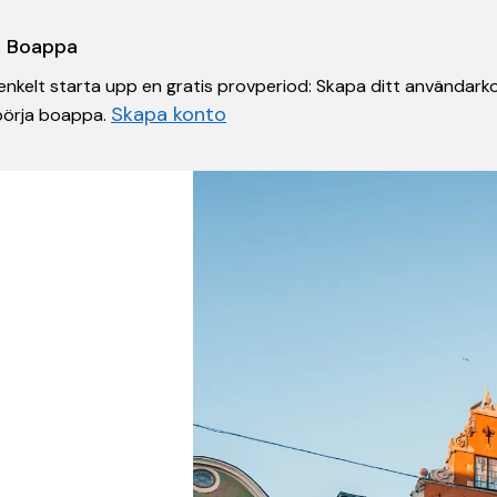
 i Boappa
nkelt starta upp en gratis provperiod: Skapa ditt användarko
Skapa konto
 börja boappa.