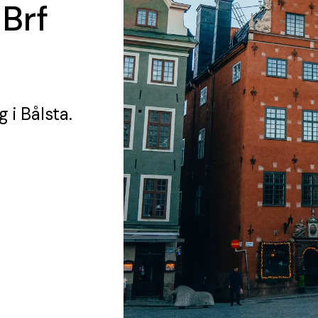
 Brf
ng
i Bålsta.