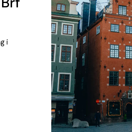
 Brf
ng
i