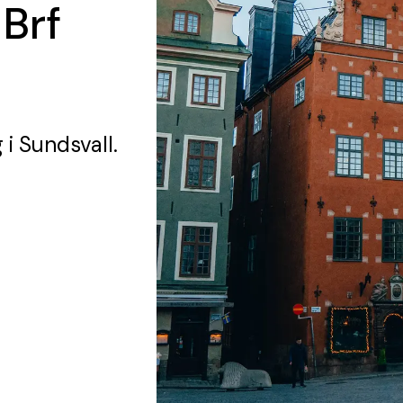
 Brf
g
i Sundsvall.