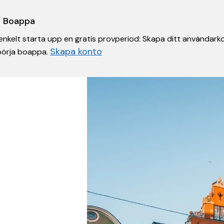
 i Boappa
nkelt starta upp en gratis provperiod: Skapa ditt användarko
Skapa konto
 börja boappa.