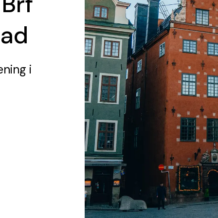
 Brf
tad
ening
i