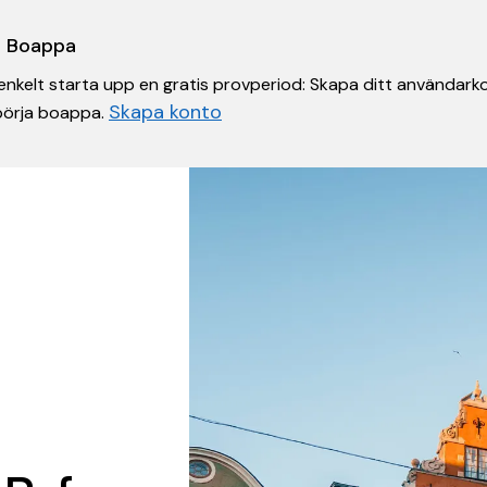
 i Boappa
nkelt starta upp en gratis provperiod: Skapa ditt användarko
Skapa konto
 börja boappa.