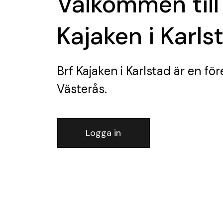
Välkommen till
Kajaken i Karls
Brf Kajaken i Karlstad
är en för
Västerås.
Logga in