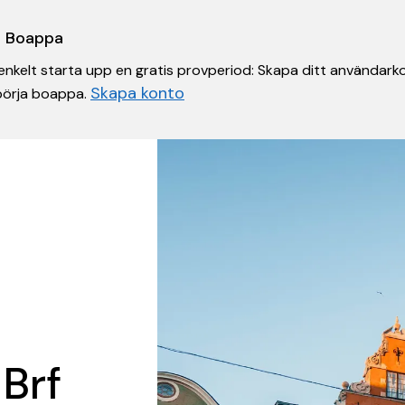
 i Boappa
nkelt starta upp en gratis provperiod: Skapa ditt användarko
Skapa konto
 börja boappa.
 Brf