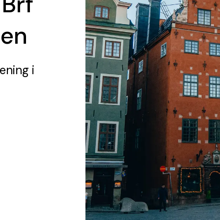
 Brf
den
rening
i