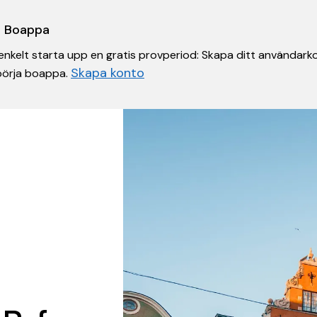
 i Boappa
nkelt starta upp en gratis provperiod: Skapa ditt användarko
Skapa konto
 börja boappa.