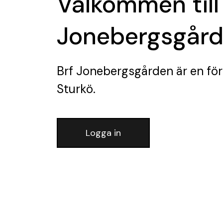
Välkommen till
Jonebergsgår
Brf Jonebergsgården
är en fö
Sturkö.
Logga in