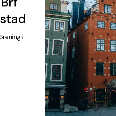
 Brf
åstad
förening
i