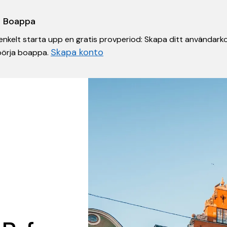
 i Boappa
nkelt starta upp en gratis provperiod: Skapa ditt användarko
Skapa konto
 börja boappa.