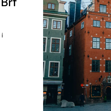
 Brf
g
i