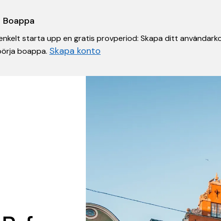
 i Boappa
nkelt starta upp en gratis provperiod: Skapa ditt användarko
Skapa konto
 börja boappa.