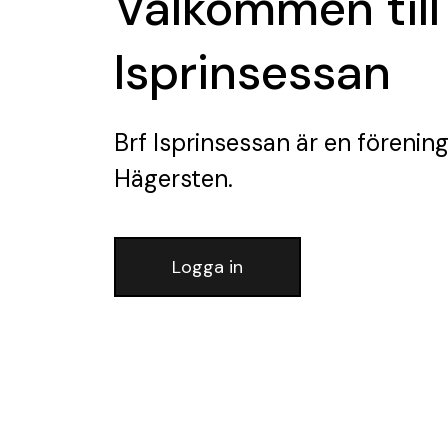
Välkommen till
Isprinsessan
Brf Isprinsessan
är en förenin
Hägersten.
Logga in