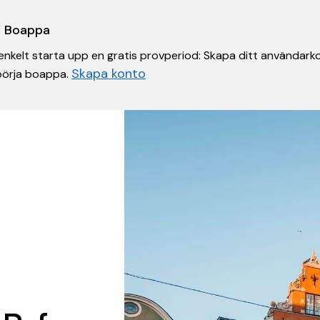
 i Boappa
nkelt starta upp en gratis provperiod: Skapa ditt användarko
Skapa konto
 börja boappa.