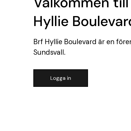
Välkommen till
Hyllie Boulevar
Brf Hyllie Boulevard
är en före
Sundsvall.
Logga in