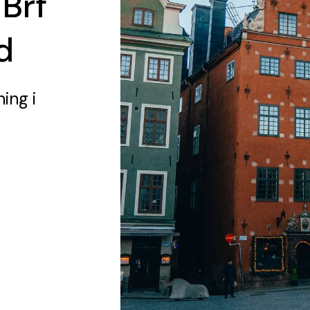
 Brf
d
ning
i