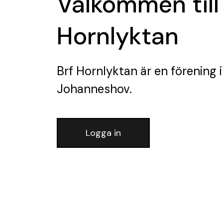
Välkommen till
Hornlyktan
Brf Hornlyktan
är en förening
i
Johanneshov.
Logga in