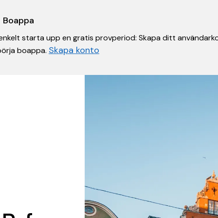
 i Boappa
nkelt starta upp en gratis provperiod: Skapa ditt användarko
Skapa konto
 börja boappa.