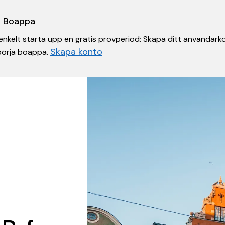
 i Boappa
nkelt starta upp en gratis provperiod: Skapa ditt användarko
Skapa konto
 börja boappa.