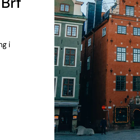
 Brf
ng
i