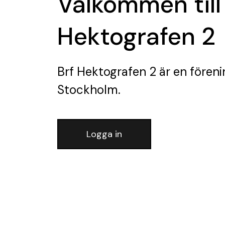
Välkommen till
Hektografen 2
Brf Hektografen 2
är en föreni
Stockholm.
Logga in