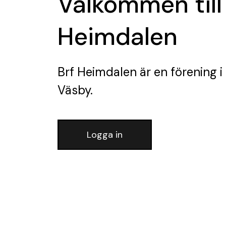
Välkommen till
Heimdalen
Brf Heimdalen
är en förening
i
Väsby.
Logga in