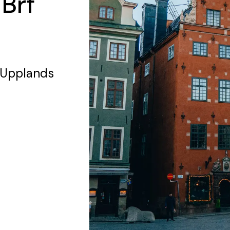
 Brf
 Upplands