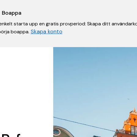
 i Boappa
nkelt starta upp en gratis provperiod: Skapa ditt användarko
Skapa konto
 börja boappa.