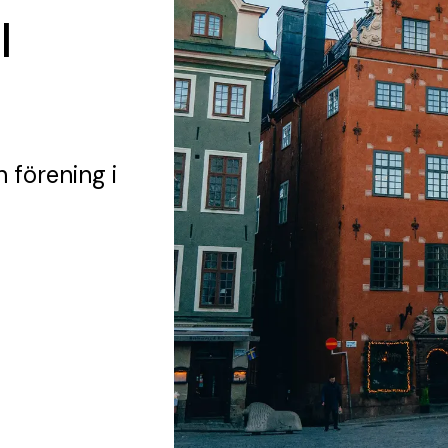
I
n förening
i