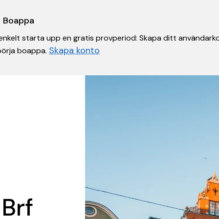
 i Boappa
nkelt starta upp en gratis provperiod: Skapa ditt användarko
Skapa konto
 börja boappa.
 Brf