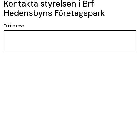
Kontakta styrelsen i Brf
Hedensbyns Företagspark
Ditt namn
Ditt telefonnummer
Din mejladress
Meddelande till styrelsen