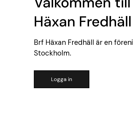
Välkommen till
Häxan Fredhäll
Brf Häxan Fredhäll
är en fören
Stockholm.
Logga in