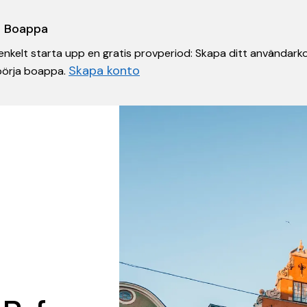
 i Boappa
nkelt starta upp en gratis provperiod: Skapa ditt användarko
Skapa konto
 börja boappa.