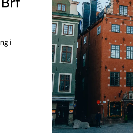
 Brf
ing
i