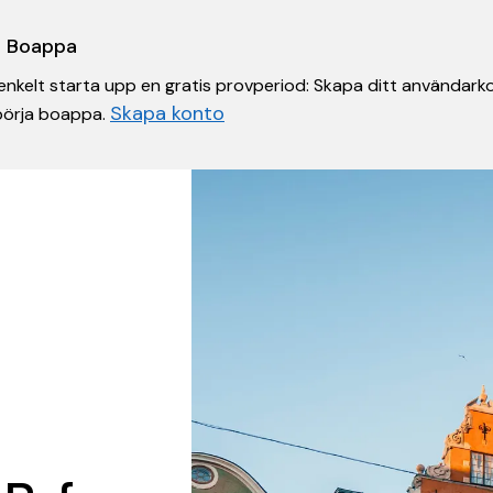
 i Boappa
nkelt starta upp en gratis provperiod: Skapa ditt användarko
Skapa konto
 börja boappa.