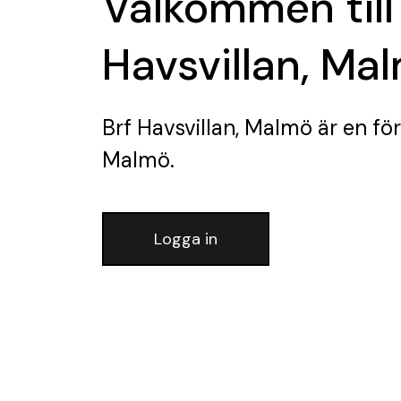
Välkommen till
Havsvillan, Ma
Brf Havsvillan, Malmö
är en fö
Malmö.
Logga in