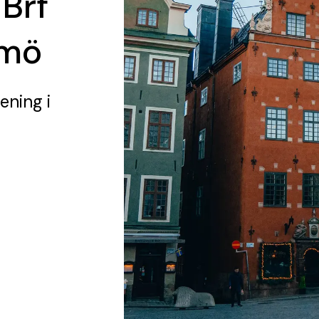
 Brf
lmö
rening
i