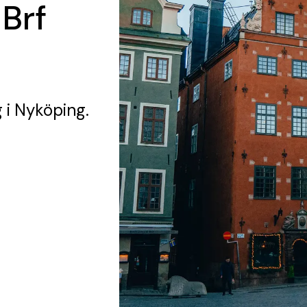
 Brf
g
i Nyköping.