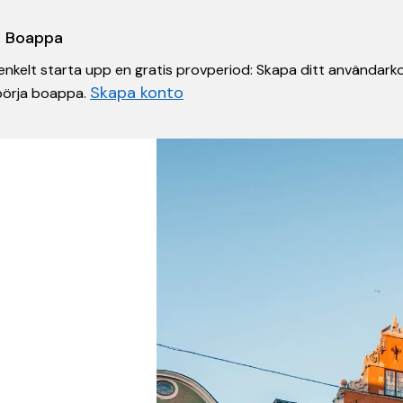
 i Boappa
nkelt starta upp en gratis provperiod: Skapa ditt användarko
Skapa konto
 börja boappa.