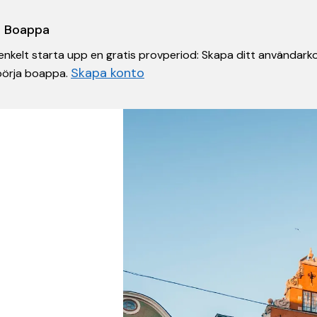
 i Boappa
nkelt starta upp en gratis provperiod: Skapa ditt användarko
Skapa konto
 börja boappa.