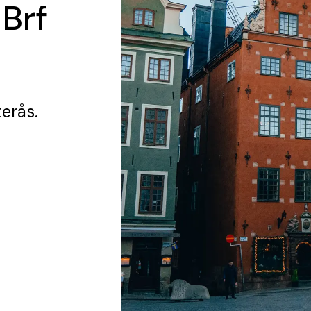
 Brf
terås.