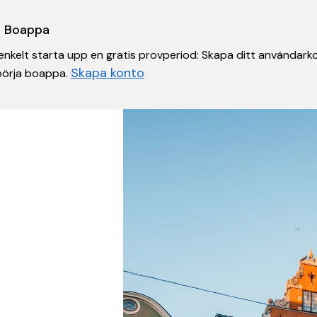
 i Boappa
nkelt starta upp en gratis provperiod: Skapa ditt användarko
Skapa konto
 börja boappa.