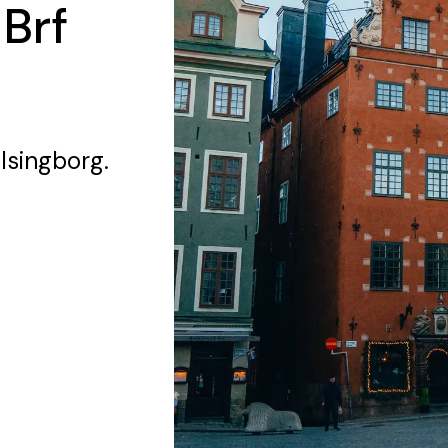
 Brf
lsingborg.