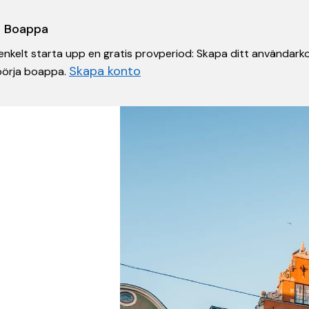
 i Boappa
nkelt starta upp en gratis provperiod: Skapa ditt användarko
Skapa konto
 börja boappa.