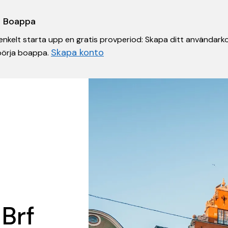
 i Boappa
nkelt starta upp en gratis provperiod: Skapa ditt användarko
Skapa konto
 börja boappa.
 Brf