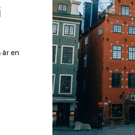
i
n
är en