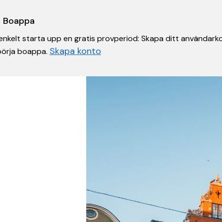
 i Boappa
nkelt starta upp en gratis provperiod: Skapa ditt användarko
Skapa konto
 börja boappa.