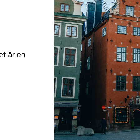
et
är en