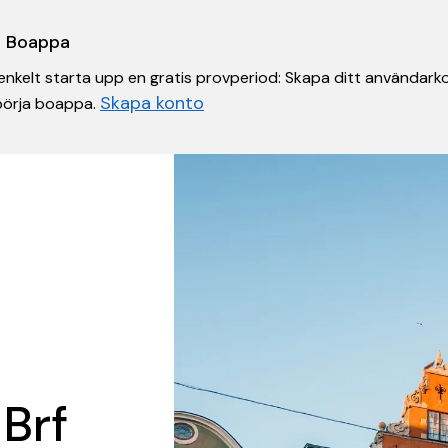
 i Boappa
nkelt starta upp en gratis provperiod: Skapa ditt användarko
Skapa konto
 börja boappa.
 Brf