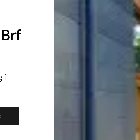
 Brf
g
i
t